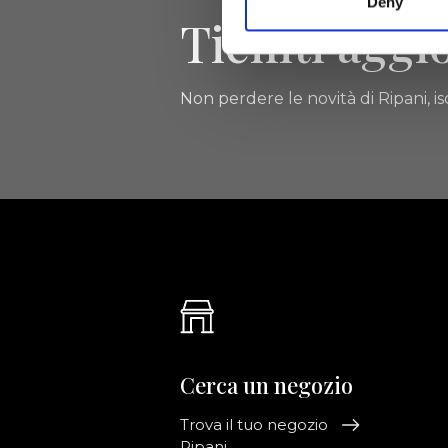
Deny
Tieniti aggi
Non perdere le novità di Ripani, isc
Cerca un negozio
Trova il tuo negozio
Ripani