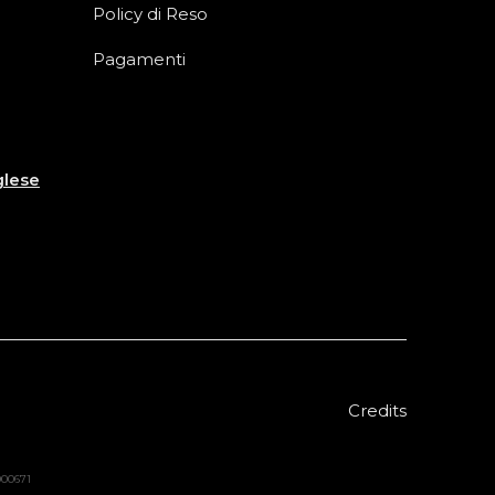
Policy di Reso
Pagamenti
glese
Credits
8000671