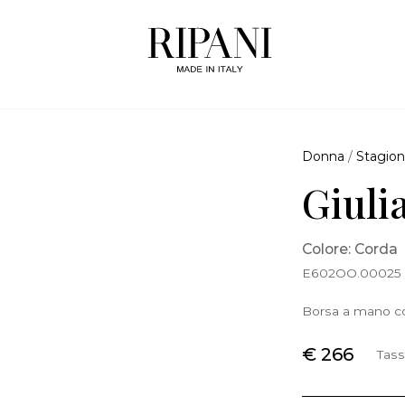
Donna
/
Stagion
Giuli
Colore: Corda
E602OO.00025
Borsa a mano con
€ 266
Tass