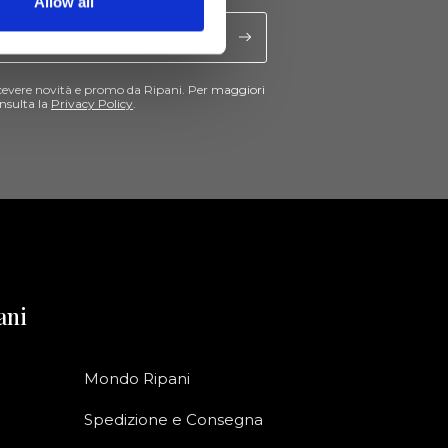
Allow all
cevere novità e promo da Ripani. Per maggiori
nsulta la
Privacy Policy
.
ani
Mondo Ripani
Spedizione e Consegna