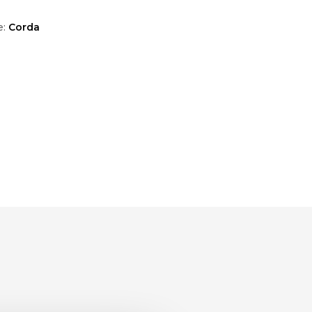
e:
Corda