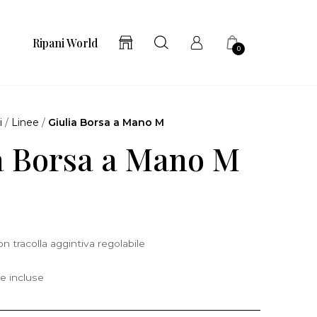
Ripani World
0
i
/
Linee
/
Giulia Borsa a Mano M
a Borsa a Mano M
 tracolla aggintiva regolabile
e incluse