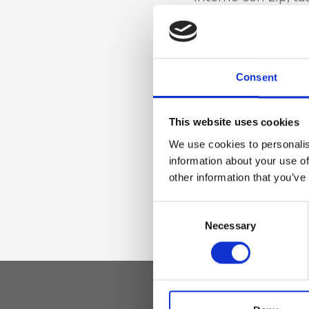
portacellulare
Materiale
Consent
Vera pelle effetto 
oro chiaro
This website uses cookies
We use cookies to personalis
information about your use of
other information that you’ve
Dimensione
35 x 22 x 14cm (l x 
Consent
Necessary
Selection