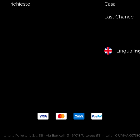
richieste
Casa
Last Chance
Lingua
In
 Italiana Pelletterie S.r.l. SB - Via Botticelli, 3 - 64018 Tortoreto (TE) - Italia | CF/P.IVA 0076