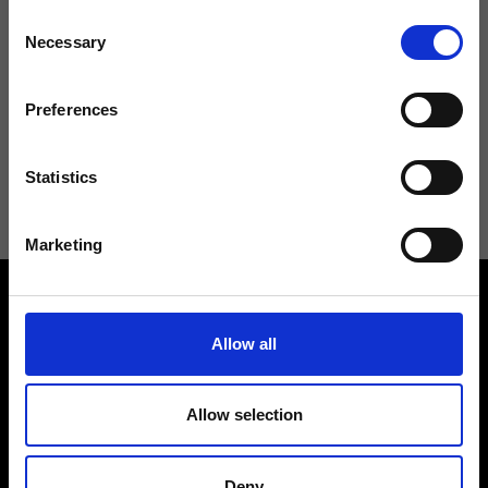
Consent
Non perdere le novità di Ripani, iscriviti alla newsletter!
Necessary
Selection
Preferences
Acconsento a ricevere novità e promo da Ripani. Per maggiori
Statistics
informazioni consulta la
Privacy Policy
.
Marketing
Allow all
Allow selection
Contattaci
Cerca un negozio
Rispondiamo a tutte le tue
Trova il tuo negozio Ripani
richieste
Deny