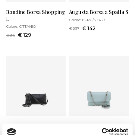
Rondine Borsa Shopping
Augusta Borsa a Spalla S
L
Colore:
ECRU/NERO
Colore:
OTTANIO
€ 142
€ 237
€ 129
€ 215
Patrizia Borsa a Spalla S
Easy Handy Borsa a
Spalla M
Colore:
NERO