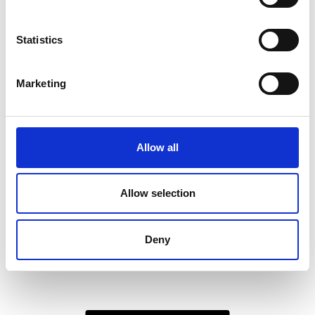
Statistics
Marketing
Allow all
Milena Borsa a Spalla M
Alexandra Borsa a
Allow selection
Spalla S
Colore:
NERO
Colore:
NUDE
€ 200
€ 334
€ 156
€ 261
Deny