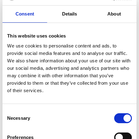
Colore:
A.MARINA
€ 140
€ 234
Consent
Details
About
€ 119
€ 199
This website uses cookies
We use cookies to personalise content and ads, to
provide social media features and to analyse our traffic.
We also share information about your use of our site with
our social media, advertising and analytics partners who
may combine it with other information that you’ve
provided to them or that they’ve collected from your use
of their services.
Lucy Borsa a Spalla M
Giada Borsa a Spalla M
Consent
Colore:
NERO
Colore:
NUDE
Necessary
Selection
Sold out
€ 210
€ 350
Preferences