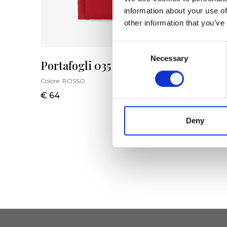
information about your use of
other information that you’ve
Consent
Necessary
Selection
Portafogli 035
Portaf
Colore:
ROSSO
Colore:
RO
€ 64
€ 104
Deny