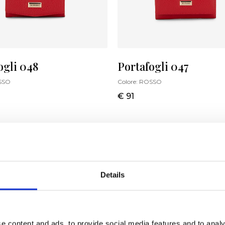
ogli 048
Portafogli 047
SSO
Colore:
ROSSO
€ 91
Details
e content and ads, to provide social media features and to analy