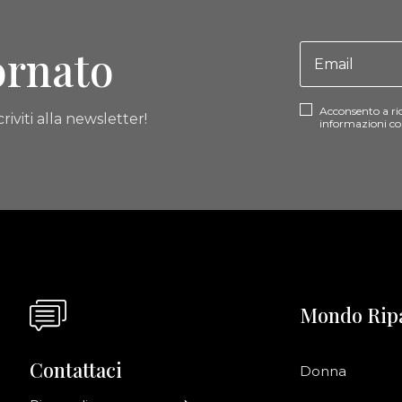
ornato
Acconsento a ri
riviti alla newsletter!
informazioni co
Mondo Rip
Contattaci
Donna