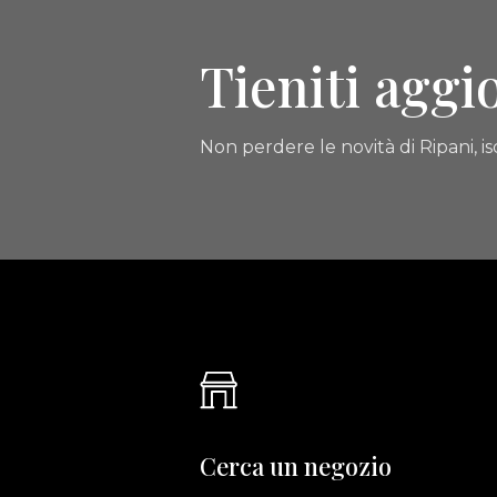
Tieniti aggi
Non perdere le novità di Ripani, isc
Cerca un negozio