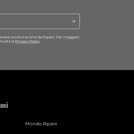
cevere novità e promo da Ripani. Per maggiori
nsulta la
Privacy Policy
.
ani
Mondo Ripani