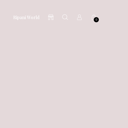
Ripani World
0