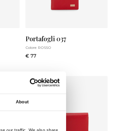
Portafogli 037
Colore:
ROSSO
€ 77
About
se our traffic. We also share