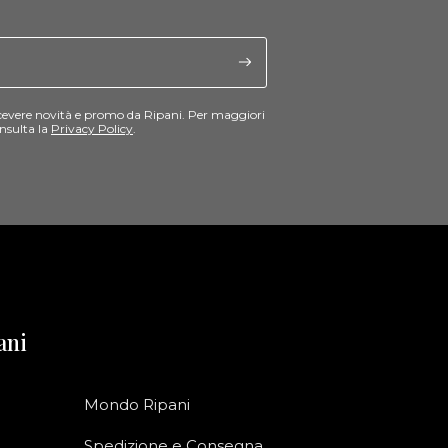
cevere novità e promo da Ripani. Per maggiori
nsulta la
Privacy Policy
.
ani
Mondo Ripani
Spedizione e Consegna