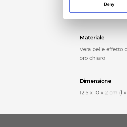
Deny
Tasca posteriore, 
bottone automatic
Materiale
Vera pelle effetto 
oro chiaro
Dimensione
12,5 x 10 x 2 cm (l x