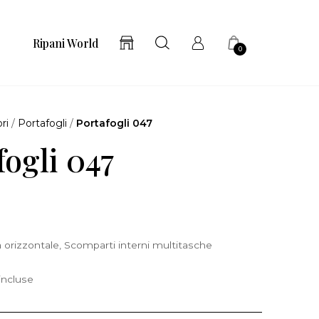
Ripani World
0
ri
/
Portafogli
/
Portafogli 047
fogli 047
 orizzontale, Scomparti interni multitasche
incluse