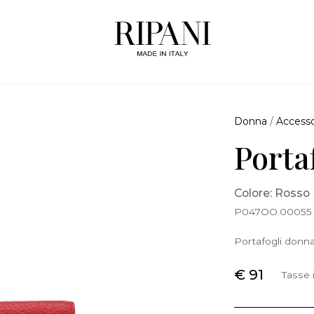
Donna
/
Accesso
Porta
Colore: Rosso
P047OO.00055
Portafogli donna
€ 91
Tasse 