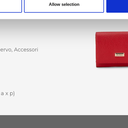
Allow selection
Chiusura con
o, Portacarte
cervo, Accessori
 a x p)