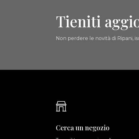
Tieniti aggi
Non perdere le novità di Ripani, isc
Cerca un negozio