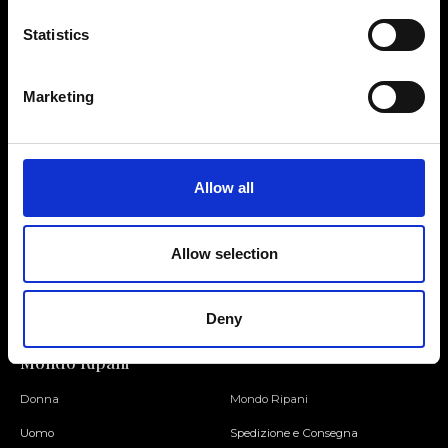
Statistics
Contattaci
Cerca un negozio
Marketing
Rispondiamo a tutte le tue
Trova il tuo negozio Ripani
richieste
Allow all
Seguici
Allow selection
Entra nella Community
Deny
Mondo Ripani
Donna
Mondo Ripani
Uomo
Spedizione e Consegna