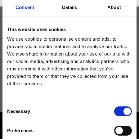
Consent
Details
About
Tieniti aggiornato
This website uses cookies
We use cookies to personalise content and ads, to
provide social media features and to analyse our traffic.
Non perdere le novità di Ripani, iscriviti alla newsletter!
We also share information about your use of our site with
our social media, advertising and analytics partners who
may combine it with other information that you’ve
provided to them or that they’ve collected from your use
of their services.
Acconsento a ricevere novità e promo da Ripani. Per maggiori
informazioni consulta la
Privacy Policy
.
Consent
Necessary
Selection
Preferences