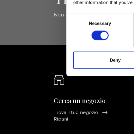
other information that you’ve
Non perdere le novità di Ripani, isc
Consent
Necessary
Selection
Deny
Cerca un negozio
Trova il tuo negozio
Ripani