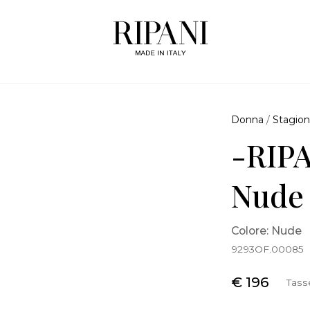
Donna
/
Stagion
-RIPA
Nude
Colore: Nude
9293OF.00085
€ 196
Tass