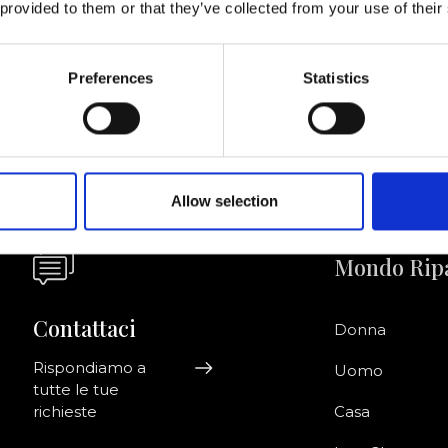
 provided to them or that they’ve collected from your use of their
Acconsento a ri
riviti alla newsletter!
informazioni co
Preferences
Statistics
Allow selection
Mondo Rip
Contattaci
Donna
Rispondiamo a
Uomo
tutte le tue
richieste
Casa