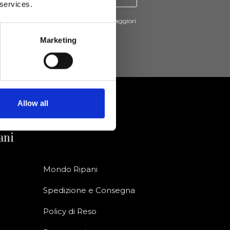
 services.
cevere novità e promo da Ripani. Per maggiori
nsulta la
Privacy Policy
.
Marketing
Allow all
ani
Mondo Ripani
Spedizione e Consegna
Policy di Reso