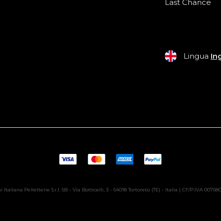
Last Chance
Lingua
In
 Italiana Pelletterie S.r.l. SB - Via Botticelli, 3 - 64018 Tortoreto (TE) - Italia | CF/P.IVA 0076