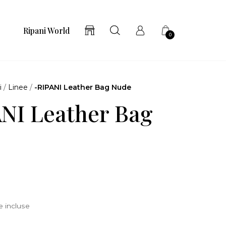
Ripani World
0
i
/
Linee
/
-RIPANI Leather Bag Nude
NI Leather Bag
e incluse