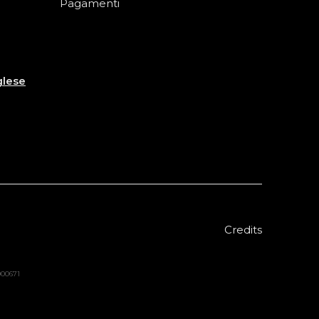
Pagamenti
glese
Credits
8000671
Sold out