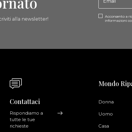
ornato
Acconsento a ri
riviti alla newsletter!
informazioni co
Mondo Rip
Contattaci
Donna
Rispondiamo a
Uomo
tutte le tue
richieste
Casa