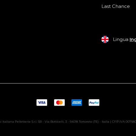
Last Chance
Lingua
In
 Italiana Pelletterie S.r.l. SB - Via Botticelli, 3 - 64018 Tortoreto (TE) - Italia | CF/P.IVA 0076