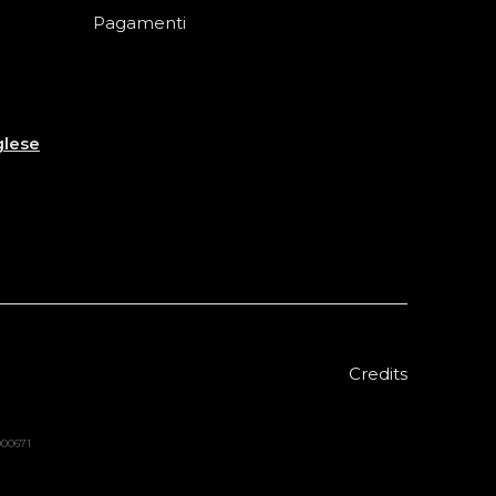
Pagamenti
glese
Credits
8000671
€ 153
€ 256
Aggiungi al carrello