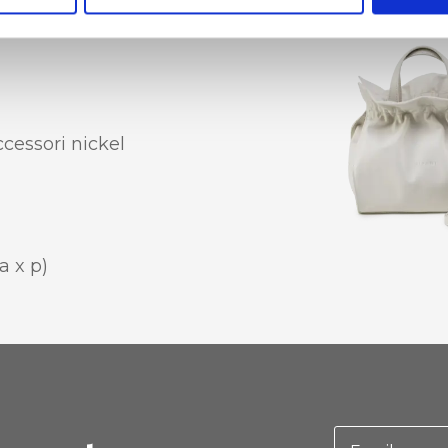
erno
ccessori nickel
a x p)