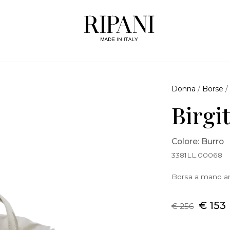
Donna
/
Borse
Birgi
Colore: Burro
3381LL.00068
Borsa a mano arr
€ 153
€ 256