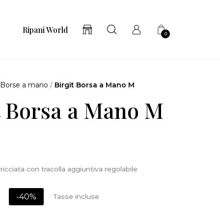
Ripani World
0
/
Borse a mano
/
Birgit Borsa a Mano M
t Borsa a Mano M
icciata con tracolla aggiuntiva regolabile
-40%
Tasse incluse