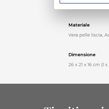
Portacellulare int
Materiale
Vera pelle liscia, A
Dimensione
26 x 21 x 16 cm (l x 