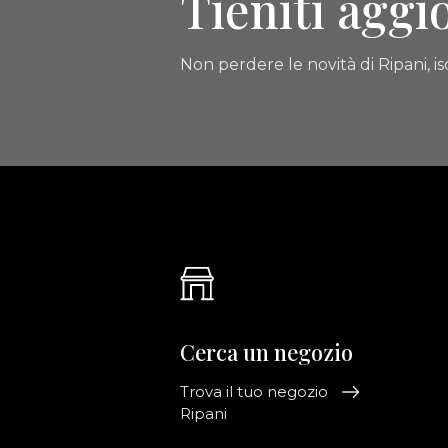
Tieniti aggi
Non perdere le novità di Ripani, isc
Cerca un negozio
Trova il tuo negozio
Ripani