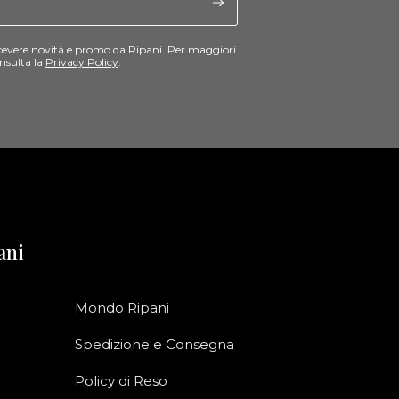
cevere novità e promo da Ripani. Per maggiori
nsulta la
Privacy Policy
.
ani
Mondo Ripani
Spedizione e Consegna
Policy di Reso