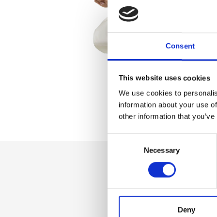
Consent
This website uses cookies
We use cookies to personalis
information about your use of
other information that you’ve
Consent
Necessary
Selection
Dettaglio
Chiusura zip, Traco
Deny
Taschino interno c