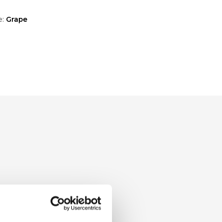
e:
Grape