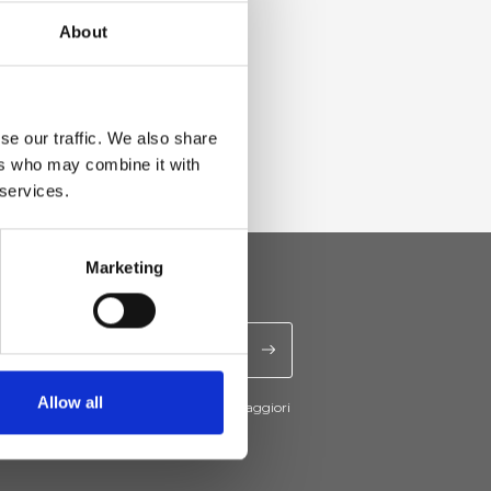
About
se our traffic. We also share
ers who may combine it with
 services.
Marketing
Allow all
cevere novità e promo da Ripani. Per maggiori
nsulta la
Privacy Policy
.