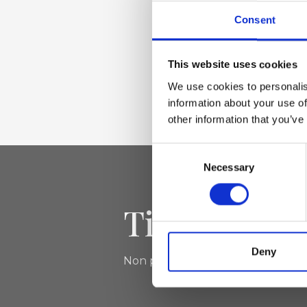
oro chiaro
Consent
Dimensione
This website uses cookies
We use cookies to personalis
110 x 4,5 cm (l x a)
information about your use of
other information that you’ve
Consent
Necessary
Selection
Tieniti aggi
Deny
Non perdere le novità di Ripani, isc