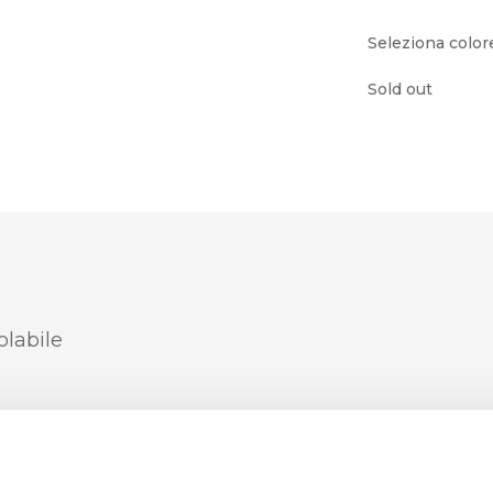
Seleziona color
Sold out
olabile
cervo, Accessori