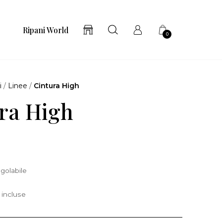
Ripani World
0
i
/
Linee
/
Cintura High
ra High
golabile
 incluse