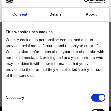
43 x 25 x 16cm (l x a x p)
Consent
Details
About
This website uses cookies
We use cookies to personalise content and ads, to
Tieniti aggiornato
provide social media features and to analyse our traffic.
We also share information about your use of our site with
Non perdere le novità di Ripani, iscriviti alla newsletter!
our social media, advertising and analytics partners who
may combine it with other information that you’ve
provided to them or that they’ve collected from your use
of their services.
Acconsento a ricevere novità e promo da Ripani. Per maggiori
informazioni consulta la
Privacy Policy
.
Consent
Necessary
Selection