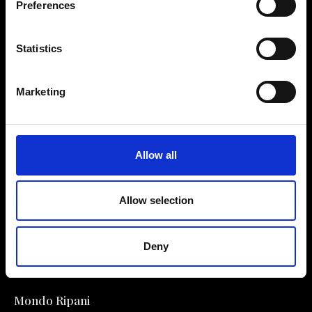
Preferences
Statistics
Marketing
Contattaci
Cerca un negozio
Rispondiamo a tutte le tue
Trova il tuo negozio Ripani
richieste
Allow all
Allow selection
Seguici
Deny
Entra nella Community
Mondo Ripani