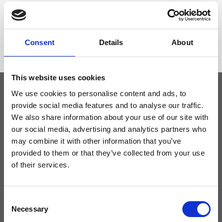
Dimensione
28 x 19 x 13cm (l x a x p)
Consent
Details
About
This website uses cookies
We use cookies to personalise content and ads, to
provide social media features and to analyse our traffic.
Tieniti aggiornato
We also share information about your use of our site with
our social media, advertising and analytics partners who
Non perdere le novità di Ripani, iscriviti alla newsletter!
may combine it with other information that you’ve
provided to them or that they’ve collected from your use
of their services.
Acconsento a ricevere novità e promo da Ripani. Per maggiori
Consent
informazioni consulta la
Privacy Policy
.
Necessary
Selection