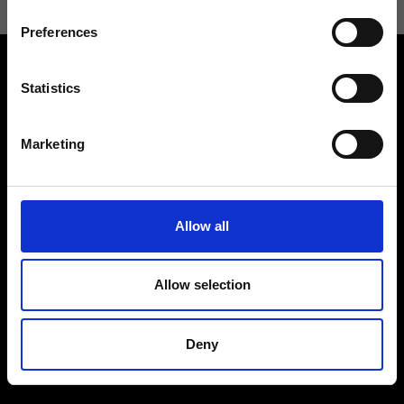
Preferences
Statistics
Marketing
Contattaci
Cerca un negozio
Rispondiamo a tutte le tue
Trova il tuo negozio Ripani
richieste
Allow all
Allow selection
Seguici
Deny
Entra nella Community