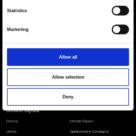
Statistics
Contattaci
Cerca un negozio
Marketing
Rispondiamo a tutte le tue
Trova il tuo negozio Ripani
richieste
Allow all
Seguici
Allow selection
Entra nella Community
Deny
Mondo Ripani
Donna
Mondo Ripani
Uomo
Spedizione e Consegna