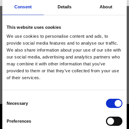
Consent
Details
About
Tieniti aggiornato
This website uses cookies
We use cookies to personalise content and ads, to
provide social media features and to analyse our traffic.
Non perdere le novità di Ripani, iscriviti alla newsletter!
We also share information about your use of our site with
our social media, advertising and analytics partners who
may combine it with other information that you’ve
provided to them or that they’ve collected from your use
of their services.
Acconsento a ricevere novità e promo da Ripani. Per maggiori
informazioni consulta la
Privacy Policy
.
Consent
Necessary
Selection
Preferences