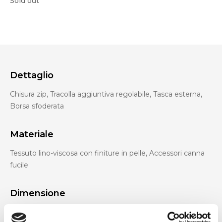
Sold out
Dettaglio
Chisura zip, Tracolla aggiuntiva regolabile, Tasca esterna,
Borsa sfoderata
Materiale
Tessuto lino-viscosa con finiture in pelle, Accessori canna
fucile
Dimensione
28 x 33 x 14 cm (l x a x p)"