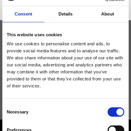
Consent
Details
About
This website uses cookies
Tieniti aggiornato
We use cookies to personalise content and ads, to
provide social media features and to analyse our traffic.
We also share information about your use of our site with
Non perdere le novità di Ripani, iscriviti alla newsletter!
our social media, advertising and analytics partners who
may combine it with other information that you’ve
provided to them or that they’ve collected from your use
of their services.
Acconsento a ricevere novità e promo da Ripani. Per maggiori
informazioni consulta la
Privacy Policy
.
Consent
Necessary
Selection
Preferences