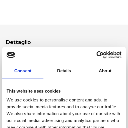
caso di dubbi, la invitiamo a contattare il servizio clienti dal modulo
estendere gratuitamente la garanzia a 4 anni semplicemente
Contatti del sito o effettuando una richiesta di assistenza prodotto dal
registrando il prodotto in negozio o sulla nostra App.
tuo account Ripani.
Dettaglio
Borsellino interno in pelle
Tracolla con l’infilatura in pelle fatta a mano
Consent
Details
About
Materiale
This website uses cookies
Vitello Stampa Cervo
We use cookies to personalise content and ads, to
provide social media features and to analyse our traffic.
Dimensione
We also share information about your use of our site with
24x23x12 cm (l x r x p)
our social media, advertising and analytics partners who
may combine it with other information that you’ve