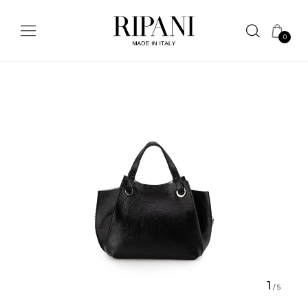
0
1
/
5