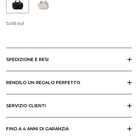
Sold out
SPEDIZIONE E RESI
Resi gratuiti entro 30 giorni in tutto il mondo. Le spese di spedizione
variano in funzione dell'area geografica e dell'importo totale; controlla
il carrello per verificare le eventuali spese. Eventuali dazi doganali sono
RENDILO UN REGALO PERFETTO
a carico del cliente e non possono essere calcolati da Ripani.
Se stai facendo un regalo, indicalo al checkout e invieremo tutto nella
confezione regalo Ripani con un biglietto che potrai personalizzare.
SERVIZIO CLIENTI
Tutti i prodotti Ripani sono realizzati a mano in Italia e richiedono
elevate competenze artigiane. Ogni prodotto riporta un’etichetta che
reca le istruzioni di manutenzione, che puoi trovare anche nella sezione
FINO A 4 ANNI DI GARANZIA
Ripani World del sito. Si prega di leggerle e seguirle con attenzione. In
Ripani offre la garanzia base di due anni sui suoi prodotti. Puoi