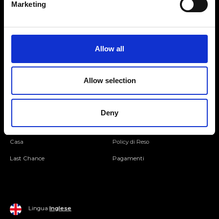
Marketing
Seguici
Allow all
Entra nella Community
Allow selection
Mondo Ripani
Donna
Mondo Ripani
Deny
Uomo
Spedizione e Consegna
Casa
Policy di Reso
Last Chance
Pagamenti
Lingua
Inglese