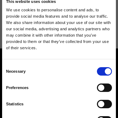
This website uses cookies
We use cookies to personalise content and ads, to
provide social media features and to analyse our traffic.
We also share information about your use of our site with
Acconsento a ricevere novità e promo da Ripani. Per maggiori
our social media, advertising and analytics partners who
informazioni consulta la
Privacy Policy
.
may combine it with other information that you’ve
provided to them or that they’ve collected from your use
of their services.
Consent
Necessary
Selection
Preferences
Contattaci
Cerca un negozio
Rispondiamo a tutte le tue
Trova il tuo negozio Ripani
richieste
Statistics