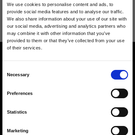
We use cookies to personalise content and ads, to
provide social media features and to analyse our traffic.
Acconsento a ricevere novità e promo da Ripani. Per maggiori
We also share information about your use of our site with
informazioni consulta la
Privacy Policy
.
our social media, advertising and analytics partners who
may combine it with other information that you’ve
provided to them or that they’ve collected from your use
of their services.
Consent
Necessary
Selection
Contattaci
Cerca un negozio
Preferences
Rispondiamo a tutte le tue
Trova il tuo negozio Ripani
richieste
Statistics
Marketing