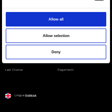
Seguici
Entra nella Community
Allow all
Mondo Ripani
Allow selection
Donna
Mondo Ripani
Deny
Uomo
Spedizione e Consegna
Casa
Policy di Reso
Last Chance
Pagamenti
Lingua
Inglese