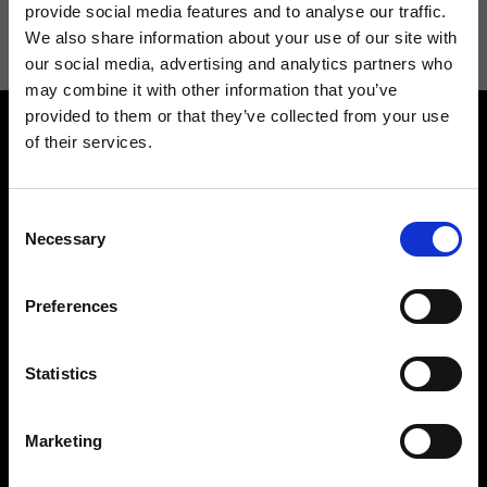
informazioni consulta la
Privacy Policy
.
provide social media features and to analyse our traffic.
We also share information about your use of our site with
our social media, advertising and analytics partners who
may combine it with other information that you’ve
provided to them or that they’ve collected from your use
of their services.
Consent
Necessary
Selection
Contattaci
Cerca un negozio
Rispondiamo a tutte le tue
Trova il tuo negozio Ripani
Preferences
richieste
Statistics
Marketing
Seguici