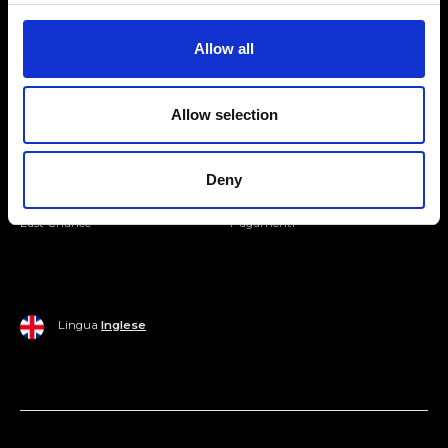
Entra nella Community
Allow all
Mondo Ripani
Allow selection
Donna
Mondo Ripani
Uomo
Spedizione e Consegna
Deny
Casa
Policy di Reso
Last Chance
Pagamenti
Lingua
Inglese