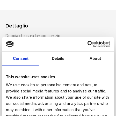
Dettaglio
Doppia chiusura lampo con zip
Tracolle in pelle removibili e regolabili
Logo frontale stilizzato con tecnica a rilievo
Consent
Details
About
Materiale
Pelle di vitello stampa effetto cervo
This website uses cookies
We use cookies to personalise content and ads, to
Dimensione
provide social media features and to analyse our traffic.
27x20x10 cm (l x a x p)
We also share information about your use of our site with
our social media, advertising and analytics partners who
may combine it with other information that you’ve
provided to them or that they’ve collected from your use