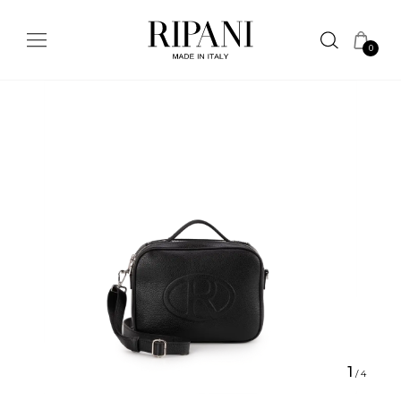
0
1
/
4