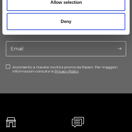
Allow selection
Tieniti aggiornato
Deny
Non perdere le novità di Ripani, iscriviti alla newsletter!
Acconsento a ricevere novità e promo da Ripani. Per maggiori
informazioni consulta la
Privacy Policy
.