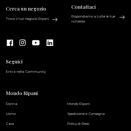
Contattaci
Cerca un negozio
Rispondiamo a tutte le tue
Trova il tuo negozio Ripani
richieste
Seguici
Entra nella Community
Mondo Ripani
Donna
Mondo Ripani
Uomo
Spedizione e Consegna
Casa
Policy di Reso