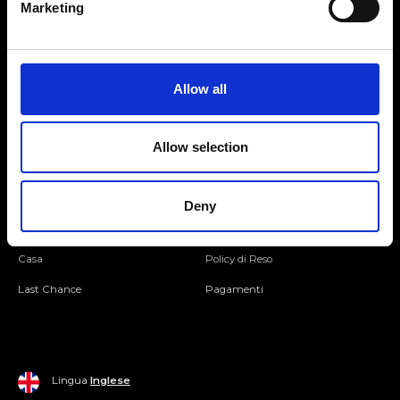
Marketing
Seguici
Allow all
Entra nella Community
Allow selection
Mondo Ripani
Donna
Mondo Ripani
Deny
Uomo
Spedizione e Consegna
Casa
Policy di Reso
Last Chance
Pagamenti
Lingua
Inglese