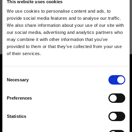
This website uses cookies
We use cookies to personalise content and ads, to
provide social media features and to analyse our traffic.
We also share information about your use of our site with
Acconsento a ricevere novità e promo da Ripani. Per maggiori
our social media, advertising and analytics partners who
informazioni consulta la
Privacy Policy
.
may combine it with other information that you’ve
provided to them or that they’ve collected from your use
of their services.
Consent
Necessary
Selection
Preferences
Contattaci
Cerca un negozio
Rispondiamo a tutte le tue
Trova il tuo negozio Ripani
richieste
Statistics