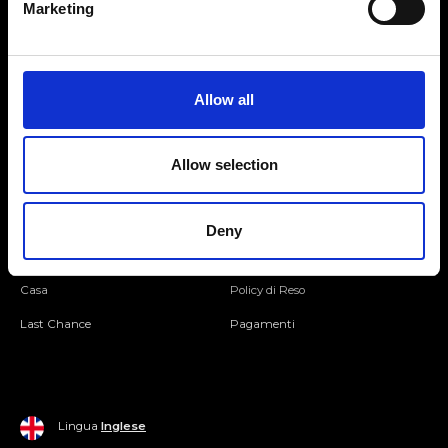
Marketing
Seguici
Allow all
Entra nella Community
Allow selection
Mondo Ripani
Donna
Mondo Ripani
Deny
Uomo
Spedizione e Consegna
Casa
Policy di Reso
Last Chance
Pagamenti
Lingua
Inglese