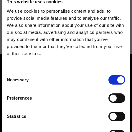
This website uses cookies
We use cookies to personalise content and ads, to
provide social media features and to analyse our traffic.
We also share information about your use of our site with
Acconsento a ricevere novità e promo da Ripani. Per maggiori
our social media, advertising and analytics partners who
informazioni consulta la
Privacy Policy
.
may combine it with other information that you’ve
provided to them or that they’ve collected from your use
of their services.
Consent
Necessary
Selection
Preferences
Contattaci
Cerca un negozio
Rispondiamo a tutte le tue
Trova il tuo negozio Ripani
richieste
Statistics