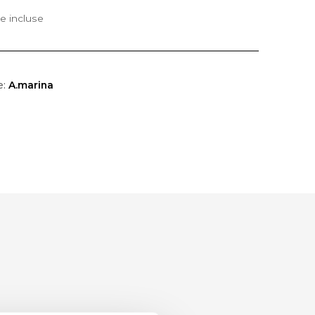
e incluse
e:
A.marina