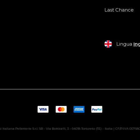
Last Chance
Lingua
In
 Italiana Pelletterie S.r.l. SB - Via Botticelli, 3 - 64018 Tortoreto (TE) - Italia | CF/P.IVA 0076