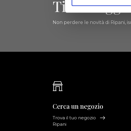
Tieniti aggi
Non perdere le novità di Ripani, isc
Cerca un negozio
Trova il tuo negozio
Ripani