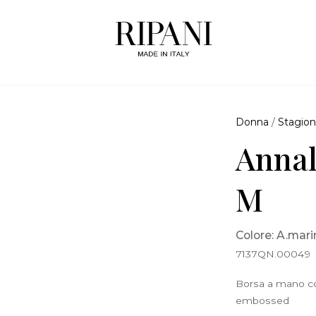
Donna
/
Stagion
Annal
M
Colore: A.mari
7137QN.00049
Borsa a mano con
embossed