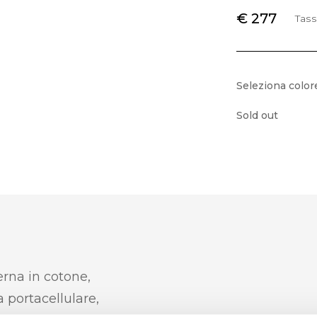
€ 277
Tass
Seleziona color
Sold out
erna in cotone,
 portacellulare,