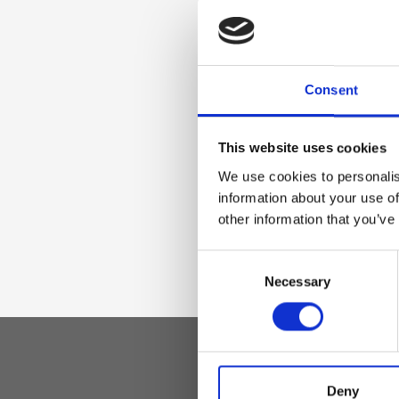
Tracollina aggiunt
Materiale
Consent
Vera pelle effetto
accessori oro chia
This website uses cookies
We use cookies to personalis
information about your use of
Dimensione
other information that you’ve
24 x 9 x 16 cm (l x 
Consent
Necessary
Selection
Deny