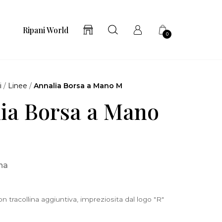
Ripani World
0
i
/
Linee
/
Annalia Borsa a Mano M
ia Borsa a Mano
na
 tracollina aggiuntiva, impreziosita dal logo "R"