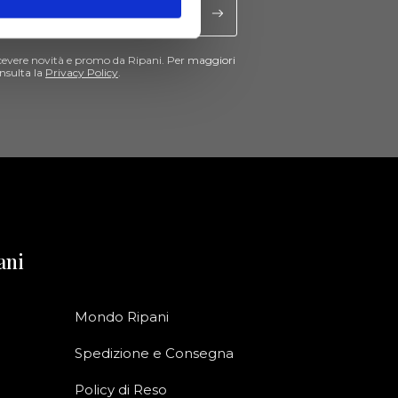
cevere novità e promo da Ripani. Per maggiori
nsulta la
Privacy Policy
.
ani
Mondo Ripani
Spedizione e Consegna
Policy di Reso