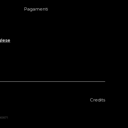
Pagamenti
glese
Credits
8000671