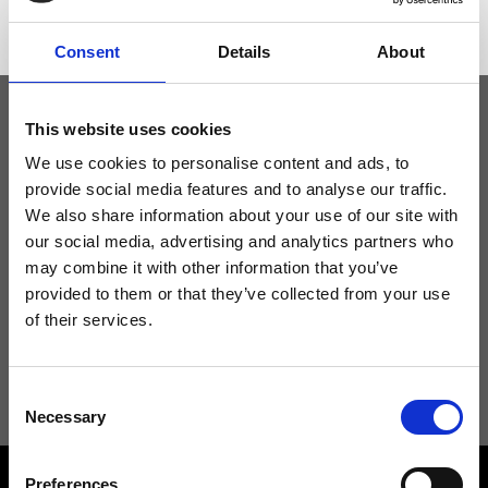
Consent
Details
About
This website uses cookies
Tieniti aggiornato
We use cookies to personalise content and ads, to
provide social media features and to analyse our traffic.
We also share information about your use of our site with
Non perdere le novità di Ripani, iscriviti alla newsletter!
our social media, advertising and analytics partners who
may combine it with other information that you’ve
provided to them or that they’ve collected from your use
of their services.
Acconsento a ricevere novità e promo da Ripani. Per maggiori
informazioni consulta la
Privacy Policy
.
Consent
Necessary
Selection
Preferences