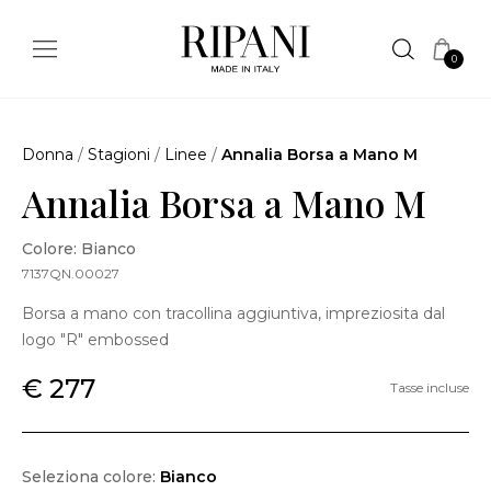
0
Donna
/
Stagioni
/
Linee
/
Annalia Borsa a Mano M
Annalia Borsa a Mano M
Colore: Bianco
7137QN.00027
Borsa a mano con tracollina aggiuntiva, impreziosita dal
logo "R" embossed
€ 277
Tasse incluse
Seleziona colore:
Bianco