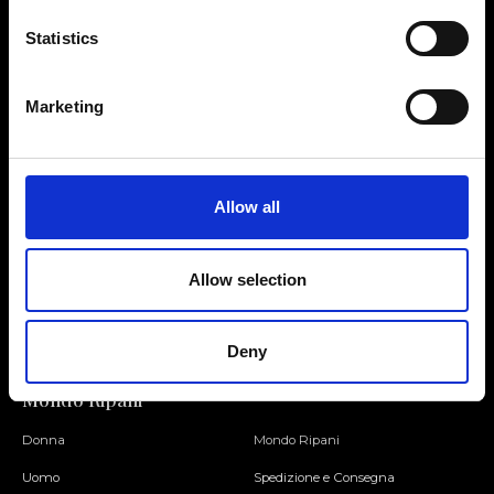
Statistics
Contattaci
Cerca un negozio
Marketing
Rispondiamo a tutte le tue
Trova il tuo negozio Ripani
richieste
Allow all
Seguici
Allow selection
Entra nella Community
Deny
Mondo Ripani
Donna
Mondo Ripani
Uomo
Spedizione e Consegna