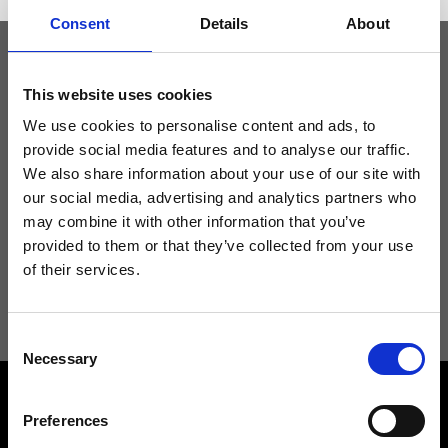
Consent
Details
About
Tieniti aggiornato
This website uses cookies
We use cookies to personalise content and ads, to
provide social media features and to analyse our traffic.
Non perdere le novità di Ripani, iscriviti alla newsletter!
We also share information about your use of our site with
our social media, advertising and analytics partners who
may combine it with other information that you’ve
provided to them or that they’ve collected from your use
of their services.
Acconsento a ricevere novità e promo da Ripani. Per maggiori
informazioni consulta la
Privacy Policy
.
Consent
Necessary
Selection
Preferences