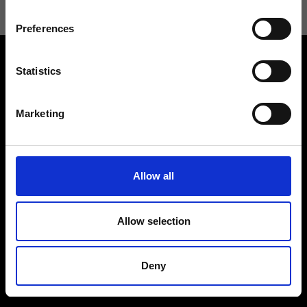
Preferences
Statistics
Marketing
Contattaci
Cerca un negozio
Rispondiamo a tutte le tue
Trova il tuo negozio Ripani
Allow all
richieste
Allow selection
Deny
Seguici
Entra nella Community