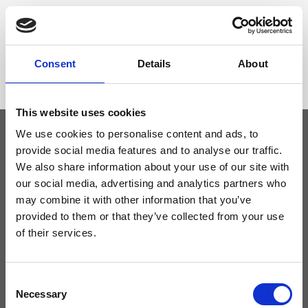
Dimensione
110 x 4,5 cm (l x a)
Consent
Details
About
This website uses cookies
We use cookies to personalise content and ads, to
provide social media features and to analyse our traffic.
Tieniti aggiornato
We also share information about your use of our site with
our social media, advertising and analytics partners who
may combine it with other information that you’ve
Non perdere le novità di Ripani, iscriviti alla newsletter!
provided to them or that they’ve collected from your use
of their services.
Consent
Acconsento a ricevere novità e promo da Ripani. Per maggiori
informazioni consulta la
Privacy Policy
.
Necessary
Selection