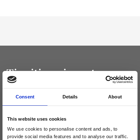
Tieniti aggiornato
Non perdere le novità di Ripani, iscriviti alla newsletter!
Consent
Details
About
This website uses cookies
Acconsento a ricevere novità e promo da Ripani. Per maggiori
informazioni consulta la
Privacy Policy
.
We use cookies to personalise content and ads, to
provide social media features and to analyse our traffic.