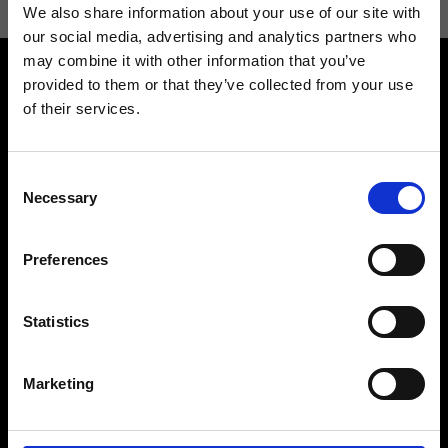
We also share information about your use of our site with
our social media, advertising and analytics partners who
may combine it with other information that you’ve
provided to them or that they’ve collected from your use
of their services.
Consent
Contattaci
Cerca un negozio
Necessary
Selection
Rispondiamo a tutte le tue
Trova il tuo negozio Ripani
richieste
Preferences
Statistics
Seguici
Marketing
Entra nella Community