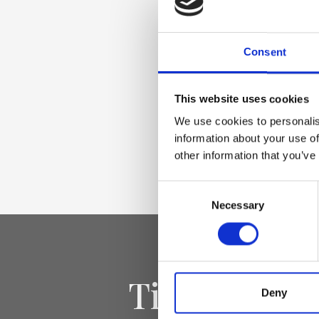
Materiale
Vera pelle liscia, A
Consent
chiaro
This website uses cookies
We use cookies to personalis
Dimensione
information about your use of
other information that you’ve
25 x 30 x 18cm (l x 
Consent
Necessary
Selection
Tieniti aggi
Deny