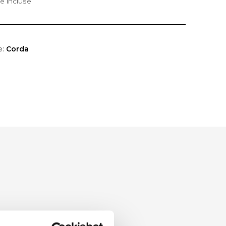
e incluse
e:
Corda