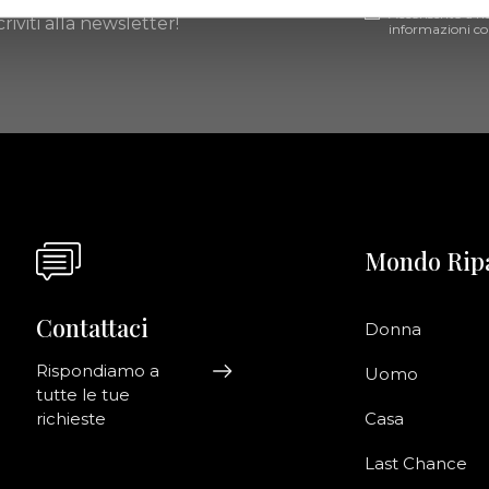
Acconsento a ri
riviti alla newsletter!
informazioni co
Mondo Rip
Contattaci
Donna
Rispondiamo a
Uomo
tutte le tue
richieste
Casa
Last Chance