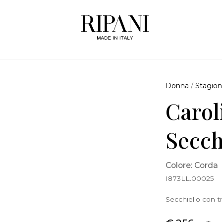
Donna
/
Stagion
Carol
Secch
Colore: Corda
I873LL.00025
Secchiello con tr