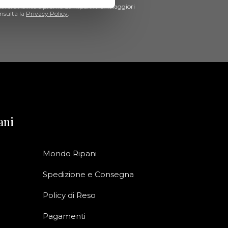
cevere novità e promo da Ripani. Per maggiori
nsulta la
Privacy Policy
.
ani
Mondo Ripani
Spedizione e Consegna
Policy di Reso
Pagamenti