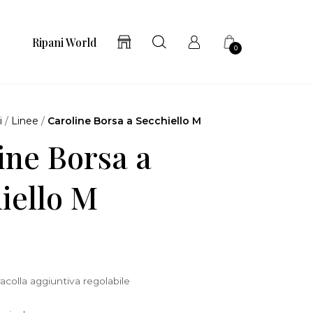
Ripani World
0
i
/
Linee
/
Caroline Borsa a Secchiello M
ine Borsa a
iello M
acolla aggiuntiva regolabile