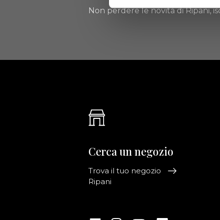
Non perdere le novità di Ripani, isc
Cerca un negozio
Trova il tuo negozio
Ripani