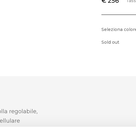
€ 256
Tass
Seleziona color
Sold out
lla regolabile,
ellulare