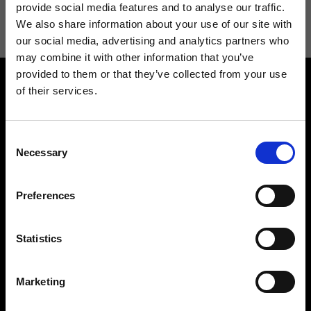
informazioni consulta la
Privacy Policy
.
provide social media features and to analyse our traffic.
We also share information about your use of our site with
our social media, advertising and analytics partners who
may combine it with other information that you’ve
provided to them or that they’ve collected from your use
of their services.
Consent
Necessary
Selection
Contattaci
Cerca un negozio
Rispondiamo a tutte le tue
Trova il tuo negozio Ripani
Preferences
richieste
Statistics
Marketing
Seguici