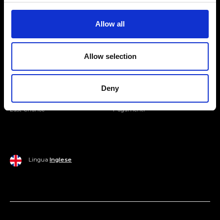
Entra nella Community
Allow all
Mondo Ripani
Allow selection
Donna
Mondo Ripani
Uomo
Spedizione e Consegna
Deny
Casa
Policy di Reso
Last Chance
Pagamenti
Lingua
Inglese