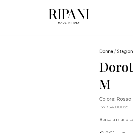
Donna
/
Stagion
Dorot
M
Colore: Rosso
I577SA.00055
Borsa a mano con