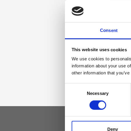
portacellulare
Materiale
Consent
Vera pelle effetto 
oro chiaro
This website uses cookies
We use cookies to personalis
information about your use of
Dimensione
other information that you’ve
25 x 17 x 9cm (l x a
Consent
Necessary
Selection
Deny