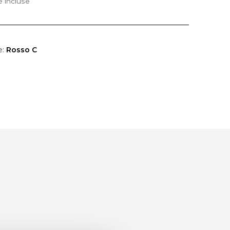
e incluse
e:
Rosso C