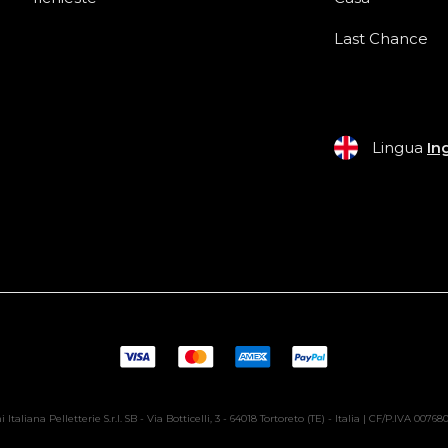
Last Chance
Lingua
In
 Italiana Pelletterie S.r.l. SB - Via Botticelli, 3 - 64018 Tortoreto (TE) - Italia | CF/P.IVA 0076