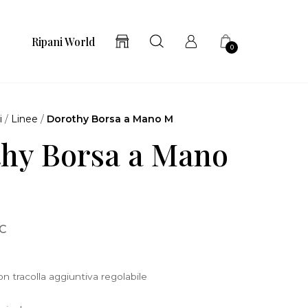
Ripani World
0
i
/
Linee
/
Dorothy Borsa a Mano M
hy Borsa a Mano
 C
 tracolla aggiuntiva regolabile