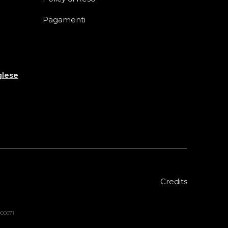
Pagamenti
glese
Credits
8000671