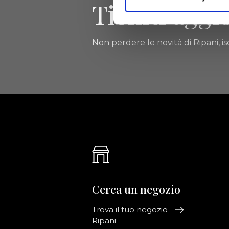
Tieniti aggi
Non perdere le novità di Ripani, isc
Cerca un negozio
Trova il tuo negozio
Ripani