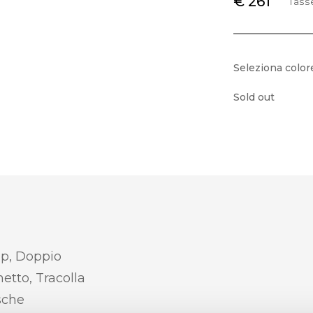
€ 261
Tass
Seleziona color
Sold out
ip, Doppio
etto, Tracolla
sche