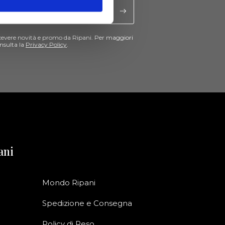
cevere novità e promo da Ripani. Per maggiori
nsulta la
Privacy Policy
.
ani
Mondo Ripani
Spedizione e Consegna
Policy di Reso