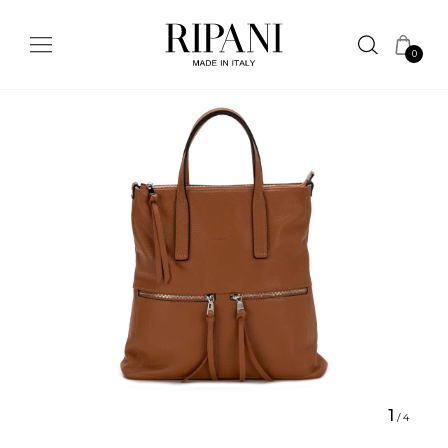
0
1
/
4