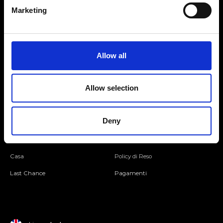
Marketing
Seguici
Allow all
Entra nella Community
Allow selection
Mondo Ripani
Deny
Donna
Mondo Ripani
Uomo
Spedizione e Consegna
Casa
Policy di Reso
Last Chance
Pagamenti