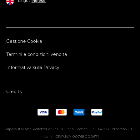
Lingua
Inglese
Gestione Cookie
Termini e condizioni vendita
Informativa sulla Privacy
Credits
Ripani Italiana Pelletterie S.r.l. SB - Via Botticelli, 3 - 64018 Tortoreto (TE)
- Italia | CF/P.IVA 00768000671