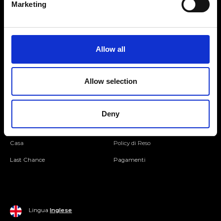
Marketing
Seguici
Allow all
Entra nella Community
Allow selection
Mondo Ripani
Donna
Mondo Ripani
Deny
Uomo
Spedizione e Consegna
Casa
Policy di Reso
Last Chance
Pagamenti
Lingua
Inglese