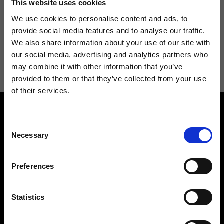
This website uses cookies
We use cookies to personalise content and ads, to
provide social media features and to analyse our traffic.
We also share information about your use of our site with
Acconsento a ricevere novità e promo da Ripani. Per maggiori
our social media, advertising and analytics partners who
informazioni consulta la
Privacy Policy
.
may combine it with other information that you’ve
provided to them or that they’ve collected from your use
of their services.
Consent
Necessary
Selection
Preferences
Contattaci
Cerca un negozio
Rispondiamo a tutte le tue
Trova il tuo negozio Ripani
richieste
Statistics