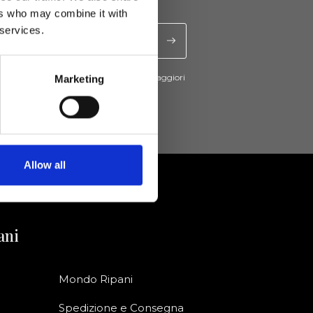
ers who may combine it with
 services.
cevere novità e promo da Ripani. Per maggiori
Marketing
nsulta la
Privacy Policy
.
Allow all
ani
Mondo Ripani
Spedizione e Consegna