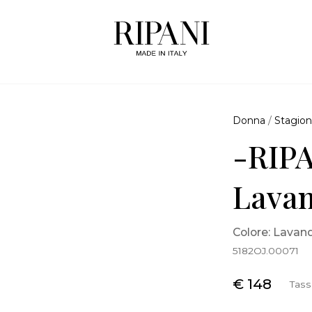
Donna
/
Stagion
-RIPA
Lava
Colore: Lavan
5182OJ.00071
€ 148
Tass