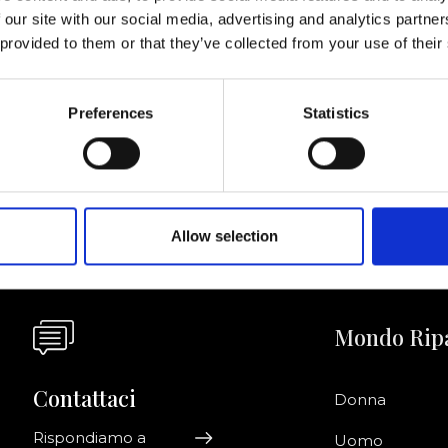
 our site with our social media, advertising and analytics partn
ornato
 provided to them or that they’ve collected from your use of their
Acconsento a ri
Preferences
Statistics
riviti alla newsletter!
informazioni co
Allow selection
Mondo Rip
Contattaci
Donna
Rispondiamo a
Uomo