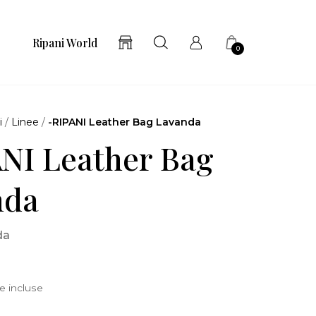
Ripani World
0
i
/
Linee
/
-RIPANI Leather Bag Lavanda
NI Leather Bag
nda
da
e incluse