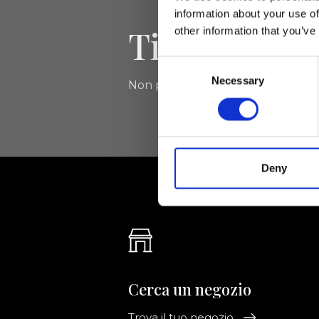
information about your use of
Tieniti aggi
other information that you’ve
Consent
Necessary
Selection
Non perdere le novità di Ripani, isc
Deny
Cerca un negozio
Trova il tuo negozio