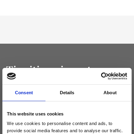
Tieniti aggiornato
Non perdere le novità di Ripani, iscriviti alla newsletter!
Consent
Details
About
This website uses cookies
Acconsento a ricevere novità e promo da Ripani. Per maggiori
informazioni consulta la
Privacy Policy
.
We use cookies to personalise content and ads, to
provide social media features and to analyse our traffic.