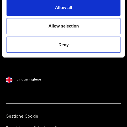
Allow all
Mondo Ripani
Donna
Mondo Ripani
Allow selection
Uomo
Spedizione e Consegna
Casa
Policy di Reso
Deny
Last Chance
Pagamenti
Lingua
Inglese
Gestione Cookie