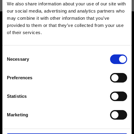
We also share information about your use of our site with
our social media, advertising and analytics partners who
may combine it with other information that you’ve
provided to them or that they’ve collected from your use
of their services.
Consent
Contattaci
Cerca un negozio
Necessary
Selection
Rispondiamo a tutte le tue
Trova il tuo negozio Ripani
richieste
Preferences
Statistics
Seguici
Marketing
Entra nella Community