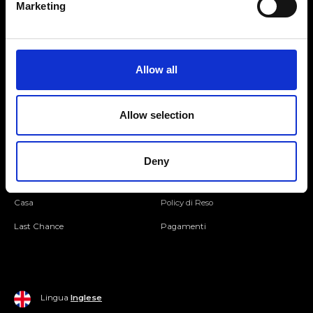
Marketing
Seguici
Allow all
Entra nella Community
Allow selection
Mondo Ripani
Donna
Mondo Ripani
Deny
Uomo
Spedizione e Consegna
Casa
Policy di Reso
Last Chance
Pagamenti
Lingua
Inglese