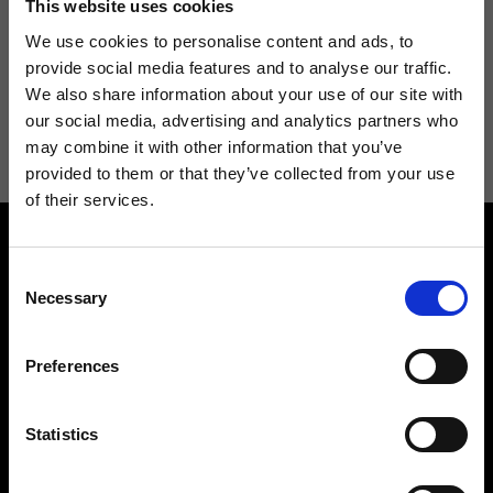
This website uses cookies
We use cookies to personalise content and ads, to
provide social media features and to analyse our traffic.
We also share information about your use of our site with
Acconsento a ricevere novità e promo da Ripani. Per maggiori
our social media, advertising and analytics partners who
informazioni consulta la
Privacy Policy
.
may combine it with other information that you’ve
provided to them or that they’ve collected from your use
of their services.
Consent
Necessary
Selection
Preferences
Contattaci
Cerca un negozio
Rispondiamo a tutte le tue
Trova il tuo negozio Ripani
richieste
Statistics