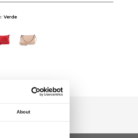
e:
Verde
About