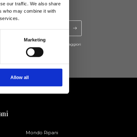
se our traffic. We also share
ers who may combine it with
 services.
Marketing
cevere novità e promo da Ripani. Per maggiori
nsulta la
Privacy Policy
.
Allow all
ani
Mondo Ripani