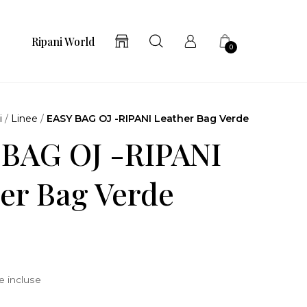
Ripani World
0
i
/
Linee
/
EASY BAG OJ -RIPANI Leather Bag Verde
 BAG OJ -RIPANI
er Bag Verde
e incluse