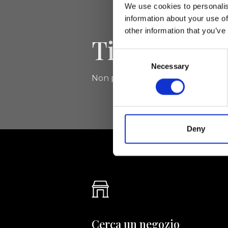
We use cookies to personalis
information about your use of
other information that you’ve
Tieniti aggi
Consent
Necessary
Selection
Non perdere le novità di Ripani, isc
Deny
Cerca un negozio