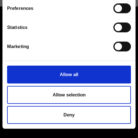
Preferences
Statistics
Marketing
Contattaci
Cerca un negozio
Rispondiamo a tutte le tue
Trova il tuo negozio Ripani
richieste
Allow all
Allow selection
Seguici
Deny
Entra nella Community