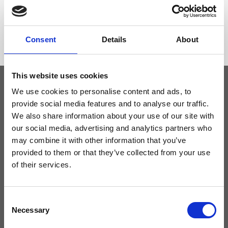
Dimensione
28 x 14 x 8cm (l x a x p)
Consent
Details
About
This website uses cookies
We use cookies to personalise content and ads, to
Tieniti aggiornato
provide social media features and to analyse our traffic.
We also share information about your use of our site with
our social media, advertising and analytics partners who
Non perdere le novità di Ripani, iscriviti alla newsletter!
may combine it with other information that you’ve
provided to them or that they’ve collected from your use
of their services.
Acconsento a ricevere novità e promo da Ripani. Per maggiori
Consent
informazioni consulta la
Privacy Policy
.
Necessary
Selection