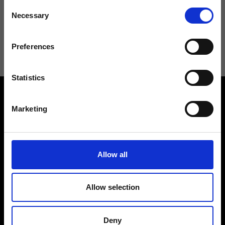
Consent
Necessary
Selection
Acconsento a ricevere novità e promo da Ripani. Per maggiori
informazioni consulta la
Privacy Policy
.
Preferences
Statistics
Marketing
Contattaci
Allow all
Cerca un negozio
Rispondiamo a tutte le tue
Trova il tuo negozio Ripani
richieste
Allow selection
Deny