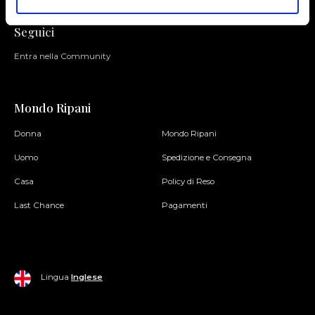
Seguici
Entra nella Community
Mondo Ripani
Donna
Mondo Ripani
Uomo
Spedizione e Consegna
Casa
Policy di Reso
Last Chance
Pagamenti
Lingua
Inglese