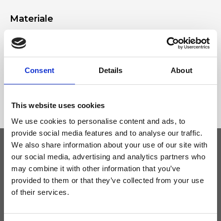
Materiale
Vera pelle effetto cervo, Accessori nichel
Dimensione
Consent
Details
About
22 x 16 x 7cm (l x a x p)
This website uses cookies
We use cookies to personalise content and ads, to
provide social media features and to analyse our traffic.
We also share information about your use of our site with
our social media, advertising and analytics partners who
Tieniti aggiornato
may combine it with other information that you’ve
provided to them or that they’ve collected from your use
of their services.
Non perdere le novità di Ripani, iscriviti alla newsletter!