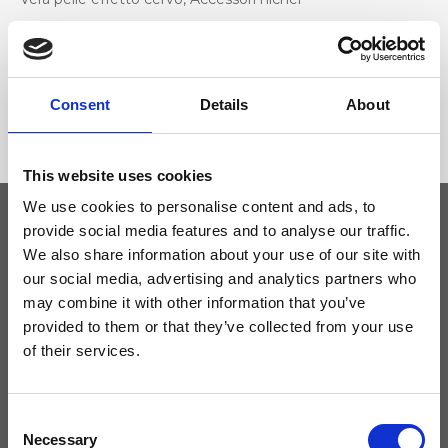
Dimensione
27 x 17 x 3 cm (l x a x p)
Consent
Details
About
This website uses cookies
We use cookies to personalise content and ads, to
provide social media features and to analyse our traffic.
We also share information about your use of our site with
Tieniti aggiornato
our social media, advertising and analytics partners who
may combine it with other information that you’ve
Non perdere le novità di Ripani, iscriviti alla newsletter!
provided to them or that they’ve collected from your use
of their services.
Consent
Acconsento a ricevere novità e promo da Ripani. Per maggiori
Necessary
Selection
informazioni consulta la
Privacy Policy
.