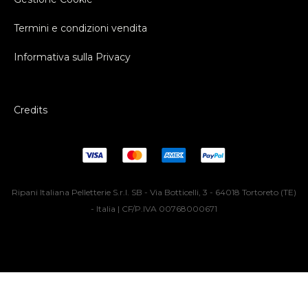
Termini e condizioni vendita
Informativa sulla Privacy
Credits
Ripani Italiana Pelletterie S.r.l. SB - Via Botticelli, 3 - 64018 Tortoreto (TE)
- Italia | CF/P.IVA 00768000671