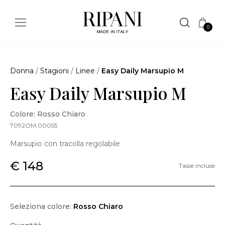
0
Donna
/
Stagioni
/
Linee
/
Easy Daily Marsupio M
Easy Daily Marsupio M
Colore: Rosso Chiaro
7092OM.00055
Marsupio con tracolla regolabile
€ 148
Tasse incluse
Seleziona colore:
Rosso Chiaro