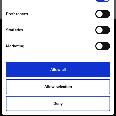
Preferences
Statistics
Marketing
Contattaci
Cerca un negozio
Rispondiamo a tutte le tue
Allow all
Trova il tuo negozio Ripani
richieste
Allow selection
Deny
Seguici