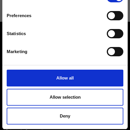
Preferences
Statistics
Marketing
Contattaci
Cerca un negozio
Rispondiamo a tutte le tue
Allow all
Trova il tuo negozio Ripani
richieste
Allow selection
Deny
Seguici