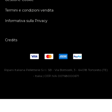
Termini e condizioni vendita
Informativa sulla Privacy
Credits
Ripani Italiana Pelletterie S.r.l. SB - Via Botticelli, 3 - 64018 Tortoreto (TE)
- Italia | CF/P.IVA 00768000671