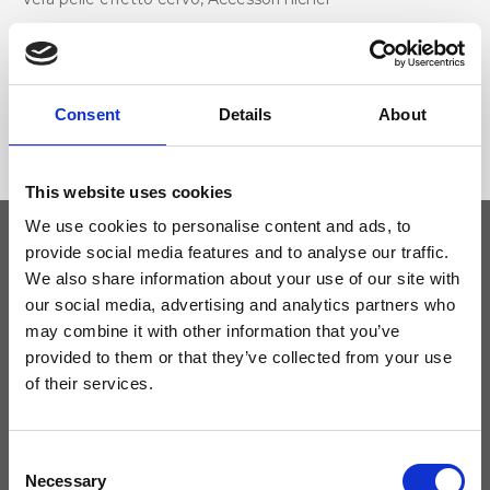
Dimensione
27 x 17 x 3 cm (l x a x p)
Consent
Details
About
This website uses cookies
We use cookies to personalise content and ads, to
provide social media features and to analyse our traffic.
We also share information about your use of our site with
Tieniti aggiornato
our social media, advertising and analytics partners who
may combine it with other information that you’ve
Non perdere le novità di Ripani, iscriviti alla newsletter!
provided to them or that they’ve collected from your use
of their services.
Consent
Acconsento a ricevere novità e promo da Ripani. Per maggiori
Necessary
Selection
informazioni consulta la
Privacy Policy
.