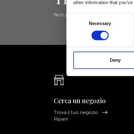
other information that you’ve
Non perdere le novità di Ripani, isc
Consent
Necessary
Selection
Deny
Cerca un negozio
Trova il tuo negozio
Ripani