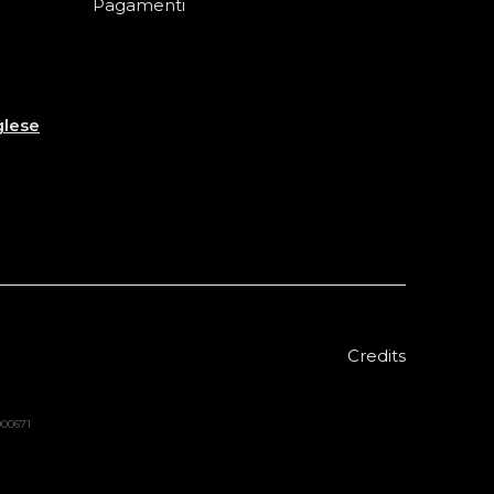
Pagamenti
glese
Credits
8000671
Sold out