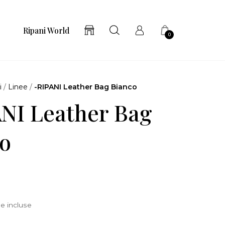
Ripani World
0
i
/
Linee
/
-RIPANI Leather Bag Bianco
NI Leather Bag
o
e incluse