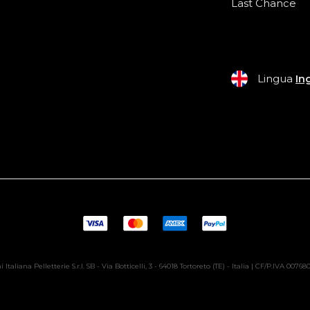
Last Chance
Lingua
In
 Italiana Pelletterie S.r.l. SB - Via Botticelli, 3 - 64018 Tortoreto (TE) - Italia | CF/P.IVA 0076