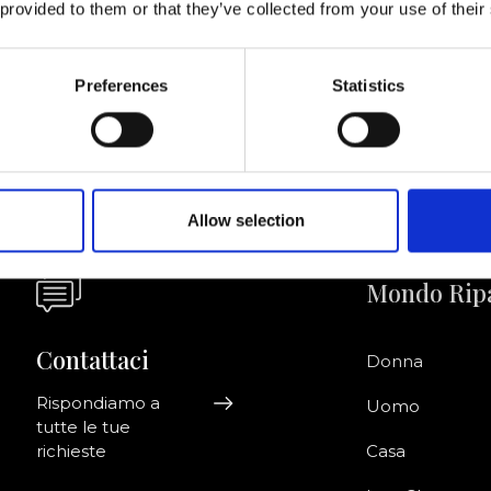
 provided to them or that they’ve collected from your use of their
Acconsento a ri
riviti alla newsletter!
informazioni co
Preferences
Statistics
Allow selection
Mondo Rip
Contattaci
Donna
Rispondiamo a
Uomo
tutte le tue
richieste
Casa