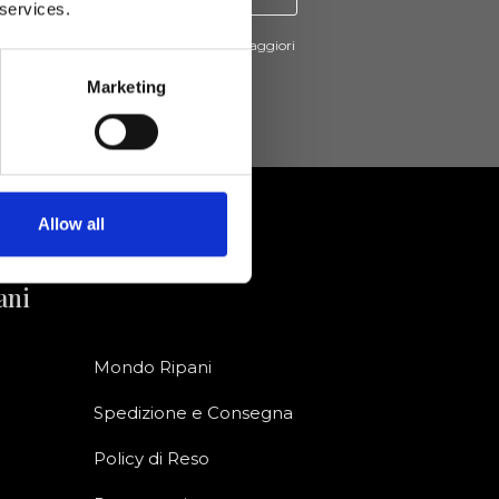
 services.
cevere novità e promo da Ripani. Per maggiori
nsulta la
Privacy Policy
.
Marketing
Allow all
ani
Mondo Ripani
Spedizione e Consegna
Policy di Reso