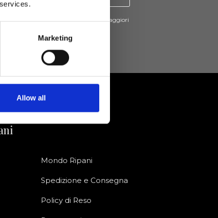
 services.
cevere novità e promo da Ripani. Per maggiori
nsulta la
Privacy Policy
.
Marketing
Allow all
ani
Mondo Ripani
Spedizione e Consegna
Policy di Reso