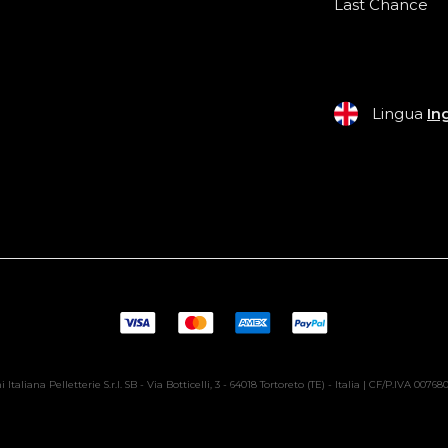
Last Chance
Lingua
In
 Italiana Pelletterie S.r.l. SB - Via Botticelli, 3 - 64018 Tortoreto (TE) - Italia | CF/P.IVA 0076