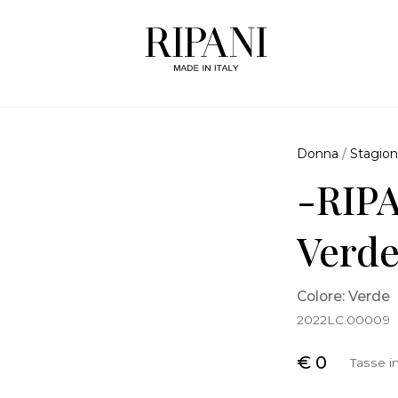
Donna
/
Stagion
-RIPA
Verd
Colore: Verde
2022LC.00009
€ 0
Tasse i