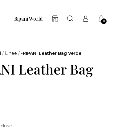
Ripani World
0
i
/
Linee
/
-RIPANI Leather Bag Verde
NI Leather Bag
e
ncluse