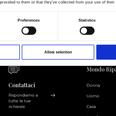
 provided to them or that they’ve collected from your use of their
Acconsento a ri
riviti alla newsletter!
informazioni co
Preferences
Statistics
Allow selection
Mondo Rip
Contattaci
Donna
Rispondiamo a
Uomo
tutte le tue
richieste
Casa