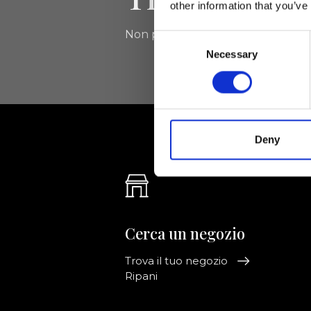
other information that you’ve
Non perdere le novità di Ripani, isc
Consent
Necessary
Selection
Deny
Cerca un negozio
Trova il tuo negozio
Ripani