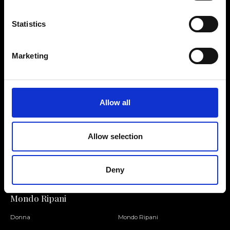
Statistics
Contattaci
Cerca un negozio
Marketing
Rispondiamo a tutte le tue
Trova il tuo negozio Ripani
richieste
Allow all
Allow selection
Seguici
Entra nella Community
Deny
Mondo Ripani
Donna
Mondo Ripani