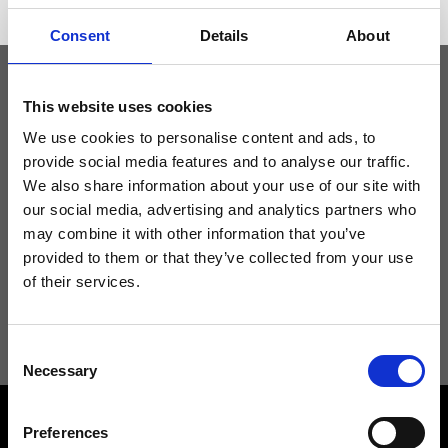
Consent
Details
About
This website uses cookies
Tieniti aggiornato
We use cookies to personalise content and ads, to
provide social media features and to analyse our traffic.
Non perdere le novità di Ripani, iscriviti alla newsletter!
We also share information about your use of our site with
our social media, advertising and analytics partners who
may combine it with other information that you’ve
provided to them or that they’ve collected from your use
of their services.
Acconsento a ricevere novità e promo da Ripani. Per maggiori
informazioni consulta la
Privacy Policy
.
Consent
Necessary
Selection
Preferences