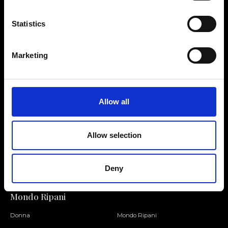
Statistics
Contattaci
Cerca un negozio
Marketing
Rispondiamo a tutte le tue
Trova il tuo negozio Ripani
richieste
Allow all
Allow selection
Seguici
Entra nella Community
Deny
Mondo Ripani
Donna
Mondo Ripani