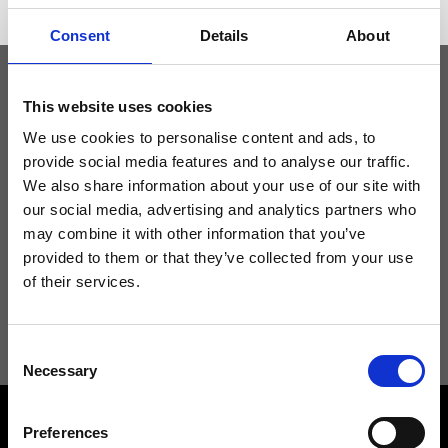
Consent
Details
About
This website uses cookies
Tieniti aggiornato
We use cookies to personalise content and ads, to
provide social media features and to analyse our traffic.
Non perdere le novità di Ripani, iscriviti alla newsletter!
We also share information about your use of our site with
our social media, advertising and analytics partners who
may combine it with other information that you’ve
provided to them or that they’ve collected from your use
of their services.
Acconsento a ricevere novità e promo da Ripani. Per maggiori
informazioni consulta la
Privacy Policy
.
Consent
Necessary
Selection
Preferences