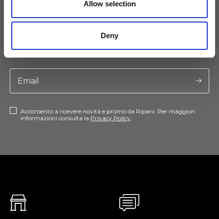
Allow selection
Tieniti aggiornato
Deny
Non perdere le novità di Ripani, iscriviti alla newsletter!
Acconsento a ricevere novità e promo da Ripani. Per maggiori
informazioni consulta la
Privacy Policy
.