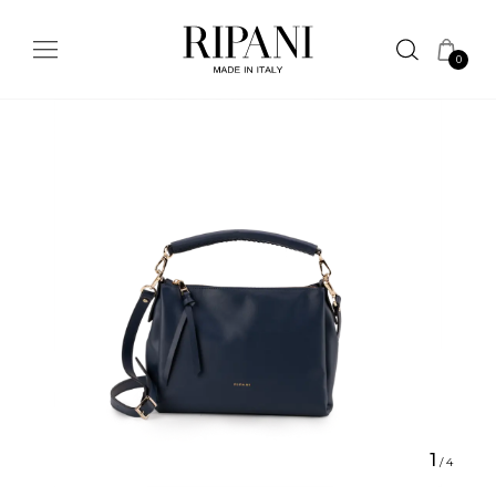
0
1
/
4