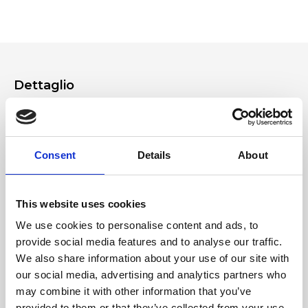
registrando il prodotto in negozio o sulla nostra App.
tuo account Ripani.
Dettaglio
Tracolle in pelle removibili e regolabili
Morbidi manici imbottiti
Pratiche zip sul retro della borsa
Consent
Details
About
Materiale
This website uses cookies
We use cookies to personalise content and ads, to
Dimensione
provide social media features and to analyse our traffic.
29x22X12 cm (l x a x p)
We also share information about your use of our site with
our social media, advertising and analytics partners who
may combine it with other information that you’ve
provided to them or that they’ve collected from your use