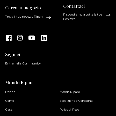
Contattaci
Cerca un negozio
Rispondiamo a tutte le tue
Trova il tuo negozio Ripani
richieste
Seguici
Entra nella Community
Mondo Ripani
Donna
Mondo Ripani
Uomo
Spedizione e Consegna
Casa
Policy di Reso