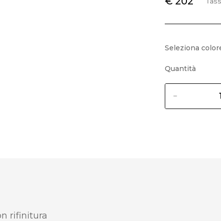
€ 202
Tass
Seleziona color
Quantità
n rifinitura