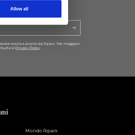
Allow all
cevere novità e promo da Ripani. Per maggiori
nsulta la
Privacy Policy
.
ani
Mondo Ripani