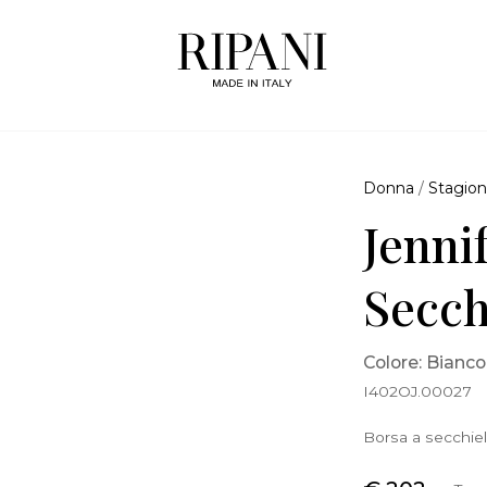
Donna
/
Stagion
Jenni
Secch
Colore: Bianco
I402OJ.00027
Borsa a secchiell