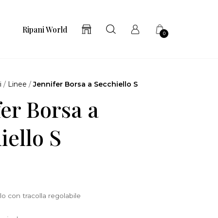
Ripani World
0
i
/
Linee
/
Jennifer Borsa a Secchiello S
fer Borsa a
iello S
o con tracolla regolabile