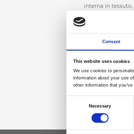
interna in tessuto, 
regolabile, borsell
estraibile
Consent
Materiale
Vera pelle effetto 
This website uses cookies
nichel
We use cookies to personalis
information about your use of
other information that you’ve
Dimensione
Consent
21 x 25 x 13cm (l x 
Necessary
Selection