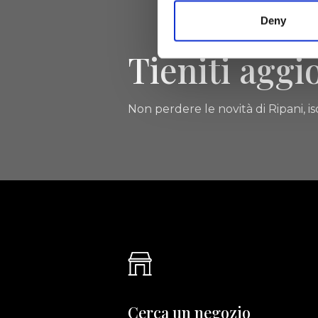
Deny
Tieniti aggi
Non perdere le novità di Ripani, isc
Cerca un negozio