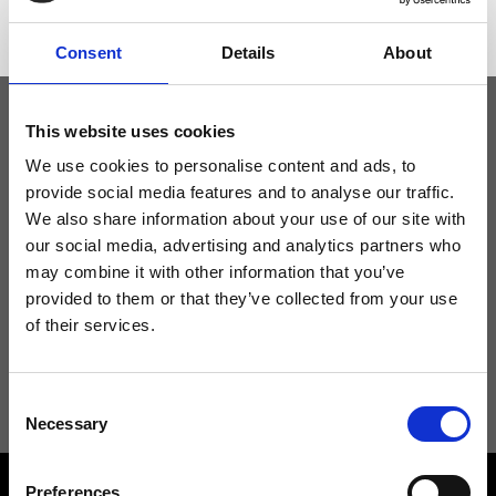
Consent
Details
About
This website uses cookies
Tieniti aggiornato
We use cookies to personalise content and ads, to
provide social media features and to analyse our traffic.
We also share information about your use of our site with
Non perdere le novità di Ripani, iscriviti alla newsletter!
our social media, advertising and analytics partners who
may combine it with other information that you’ve
provided to them or that they’ve collected from your use
of their services.
Acconsento a ricevere novità e promo da Ripani. Per maggiori
informazioni consulta la
Privacy Policy
.
Consent
Necessary
Selection
Preferences