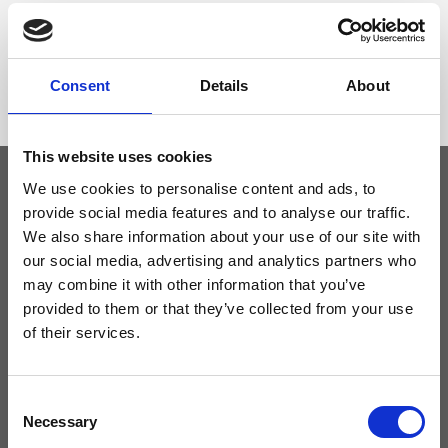
Dimensione
34 x 30 x 10 cm (l x a x p)
Consent
Details
About
This website uses cookies
We use cookies to personalise content and ads, to
provide social media features and to analyse our traffic.
Tieniti aggiornato
We also share information about your use of our site with
our social media, advertising and analytics partners who
Non perdere le novità di Ripani, iscriviti alla newsletter!
may combine it with other information that you’ve
provided to them or that they’ve collected from your use
of their services.
Acconsento a ricevere novità e promo da Ripani. Per maggiori
Consent
informazioni consulta la
Privacy Policy
.
Necessary
Selection