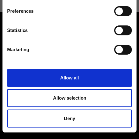
Preferences
Statistics
Marketing
Contattaci
Cerca un negozio
Rispondiamo a tutte le tue
Trova il tuo negozio Ripani
richieste
Allow all
Allow selection
Seguici
Deny
Entra nella Community