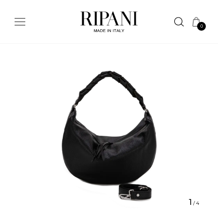
0
1
/
4