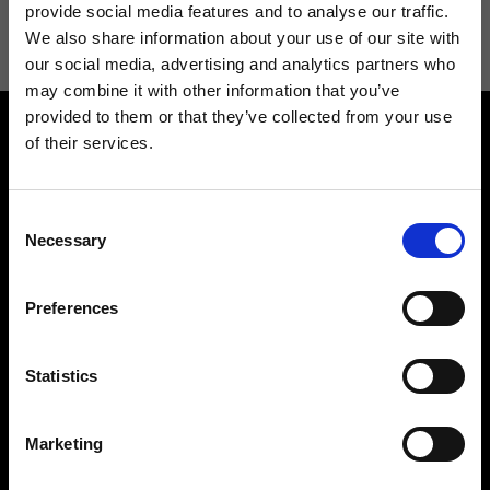
informazioni consulta la
Privacy Policy
.
provide social media features and to analyse our traffic.
We also share information about your use of our site with
our social media, advertising and analytics partners who
may combine it with other information that you’ve
provided to them or that they’ve collected from your use
of their services.
Consent
Necessary
Selection
Contattaci
Cerca un negozio
Rispondiamo a tutte le tue
Trova il tuo negozio Ripani
Preferences
richieste
Statistics
Marketing
Seguici