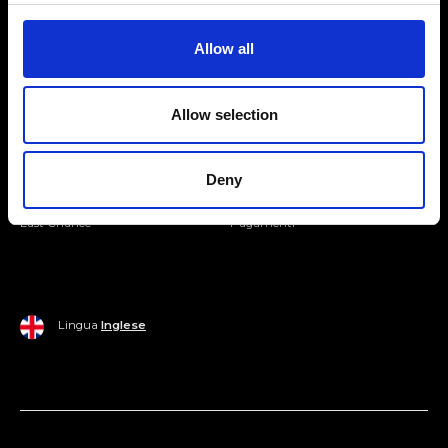
Entra nella Community
Allow all
Mondo Ripani
Allow selection
Donna
Mondo Ripani
Uomo
Spedizione e Consegna
Deny
Casa
Policy di Reso
Last Chance
Pagamenti
Lingua
Inglese