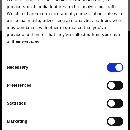
Acconsento a ricevere novità e promo da Ripani. Per maggiori
provide social media features and to analyse our traffic.
informazioni consulta la
Privacy Policy
.
We also share information about your use of our site with
our social media, advertising and analytics partners who
may combine it with other information that you’ve
provided to them or that they’ve collected from your use
of their services.
Consent
Necessary
Selection
Contattaci
Cerca un negozio
Preferences
Rispondiamo a tutte le tue
Trova il tuo negozio Ripani
richieste
Statistics
Marketing