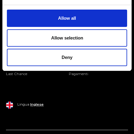
Seguici
Entra nella Community
Allow all
Mondo Ripani
Allow selection
Donna
Mondo Ripani
Uomo
Spedizione e Consegna
Deny
Casa
Policy di Reso
Last Chance
Pagamenti
Lingua
Inglese